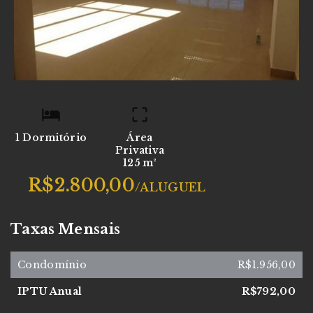
1 Dormitório
Área
Privativa
125 m²
R$2.800,00
/
ALUGUEL
Taxas Mensais
Condomínio
R$1.956,00
IPTU Anual
R$792,00