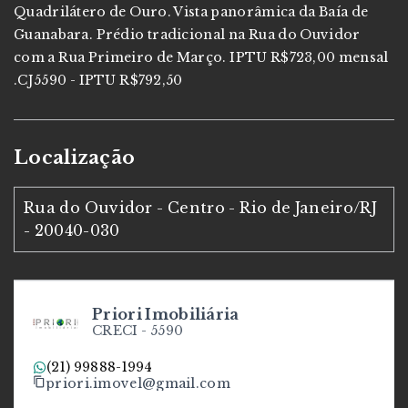
Quadrilátero de Ouro. Vista panorâmica da Baía de
Guanabara. Prédio tradicional na Rua do Ouvidor
com a Rua Primeiro de Março. IPTU R$723,00 mensal
.CJ5590 - IPTU R$792,50
Localização
Rua do Ouvidor - Centro - Rio de Janeiro/RJ
- 20040-030
Priori Imobiliária
CRECI -
5590
(21) 99888-1994
priori.imovel@gmail.com