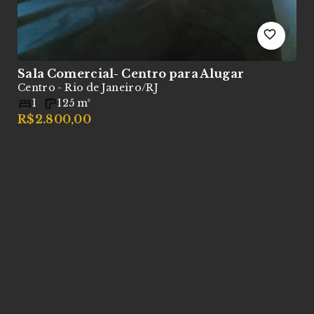
Sala Comercial- Centro
para Alugar
S
Centro - Rio de Janeiro/RJ
C
1
125
m²
R$2.800,00
R