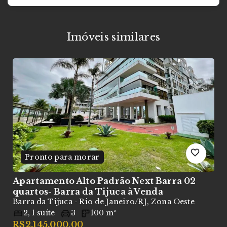
Imóveis similares
Pronto para morar
ca
Apartamento Alto Padrão Next Barra 02
C
quartos- Barra da Tijuca
à Venda
T
Barra da Tijuca - Rio de Janeiro/RJ, Zona Oeste
B
2
,
1
suíte
3
100
m²
R$2.145.000,00
R