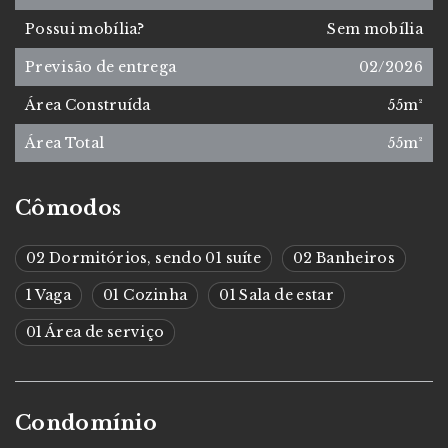
Possui mobília?
Sem mobília
Previsão de entrega
02/2026
Área Construída
55m²
Área Total
55m²
Cômodos
02 Dormitórios, sendo 01 suíte
02 Banheiros
1 Vaga
01 Cozinha
01 Sala de estar
01 Área de serviço
Condomínio