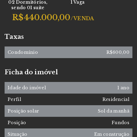
02 Dormitórios,
1 Vaga
sendo 01 suíte
R$440.000,00
/
VENDA
Taxas
Condomínio
R$600,00
Ficha do imóvel
Idade do imóvel
1 ano
Perfil
Residencial
Posição solar
Sol da manhã
Posição
Fundos
Situação
Em construção