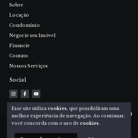
Sobre
Locação
Condomínio
Negocie seu Imóvel
Financie
Contato
Nossos Serviços
Social
Esse site utiliza
cookies
, que possibilitam uma
melhor experiência de navegação.
Ao continuar,
Olá! Estamos disponíveis para te ajudar.
© Copyright 2026 - Priori Imobiliária - Todos os
você concorda com o uso de
cookies
.
direitos reservados
1