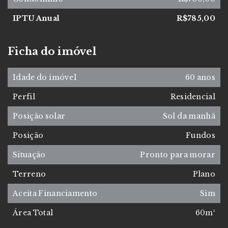
IPTU Anual
R$785,00
Ficha do imóvel
Idade do imóvel
60 anos
Perfil
Residencial
Posição solar
Sol da manhã
Posição
Fundos
Situação
Pronto para morar
Terreno
Plano
Aceita Financiamento
Sim
Área Total
60m²