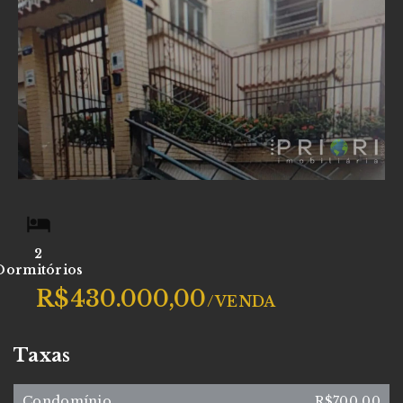
2
Dormitórios
R$430.000,00
/
VENDA
Taxas
Condomínio
R$700,00