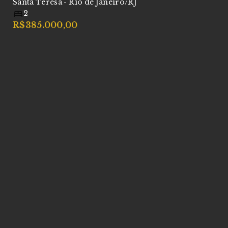
Santa Teresa - Rio de Janeiro/RJ
C
S
2
R$385.000,00
R