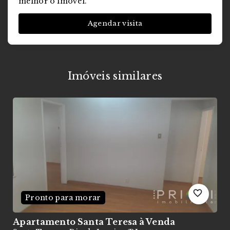
melhor o imóvel.
Agendar visita
Imóveis similares
Pronto para morar
Apartamento Santa Teresa
à Venda
A