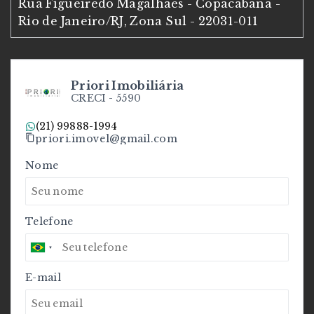
Rua Figueiredo Magalhães - Copacabana -
Rio de Janeiro/RJ, Zona Sul
- 22031-011
Priori Imobiliária
CRECI -
5590
(21) 99888-1994
priori.imovel@gmail.com
Nome
Telefone
E-mail