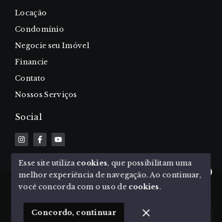
Locação
Condomínio
Negocie seu Imóvel
Financie
Contato
Nossos Serviços
Social
Esse site utiliza
cookies
, que possibilitam uma
melhor experiência de navegação.
Ao continuar,
Olá! Estamos disponíveis para te ajudar.
© Copyright 2026 - Priori Imobiliária - Todos os
você concorda com o uso de
cookies
.
direitos reservados
1
Concordo, continuar
SITE PARA IMOBILIARIA