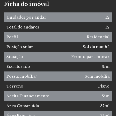
Ficha do imóvel
Unidades por andar
12
Total de andares
12
Perfil
Residencial
Posição solar
Sol da manhã
Situação
Pronto para morar
Escriturado
Sim
Possui mobília?
Sem mobília
Terreno
Plano
Aceita Financiamento
Sim
Área Construída
37m²
Área Privativa
37m²