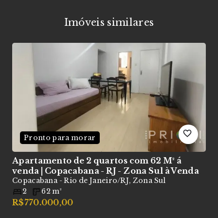
Imóveis similares
Pronto para morar
à
Apartamento de 2 quartos com 62 M² á
A
venda | Copacabana - RJ - Zona Sul
à Venda
S
Copacabana - Rio de Janeiro/RJ, Zona Sul
V
C
2
62
m²
R$770.000,00
R