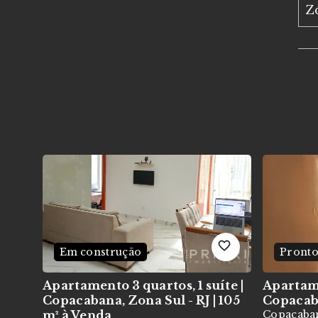
Z
Em construção
Pronto
Apartamento 3 quartos, 1 suíte |
Apartam
Copacabana, Zona Sul - RJ | 105
Copaca
m²
à Venda
Copacaban