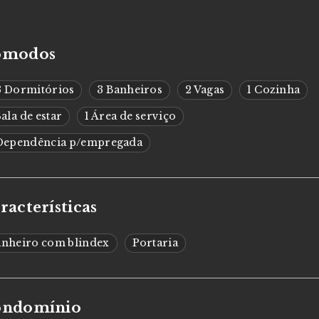
ômodos
3 Dormitórios
3 Banheiros
2 Vagas
1 Cozinha
Sala de estar
1 Área de serviço
 Dependência p/empregada
racterísticas
anheiro com blindex
Portaria
ondomínio