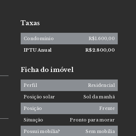
Taxas
Condomínio
R$1.600,00
IPTU Anual
R$2.800,00
Ficha do imóvel
Perfil
Residencial
Posição solar
Sol da manhã
Posição
Frente
Situação
Pronto para morar
Possui mobília?
Sem mobília