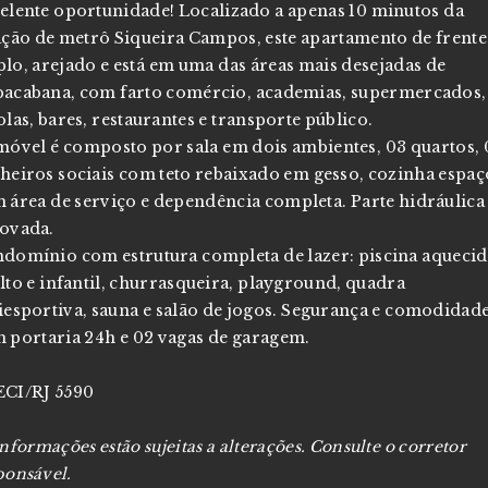
elente oportunidade! Localizado a apenas 10 minutos da
ação de metrô Siqueira Campos, este apartamento de frente
lo, arejado e está em uma das áreas mais desejadas de
acabana, com farto comércio, academias, supermercados,
olas, bares, restaurantes e transporte público.
móvel é composto por sala em dois ambientes, 03 quartos, 
heiros sociais com teto rebaixado em gesso, cozinha espaç
 área de serviço e dependência completa. Parte hidráulica
ovada.
domínio com estrutura completa de lazer: piscina aquecid
lto e infantil, churrasqueira, playground, quadra
iesportiva, sauna e salão de jogos. Segurança e comodidad
 portaria 24h e 02 vagas de garagem.
CI/RJ 5590
informações estão sujeitas a alterações. Consulte o corretor
ponsável.