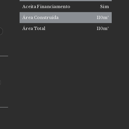
Aceita Financiamento
Sim
Área Construída
110m²
Área Total
110m²