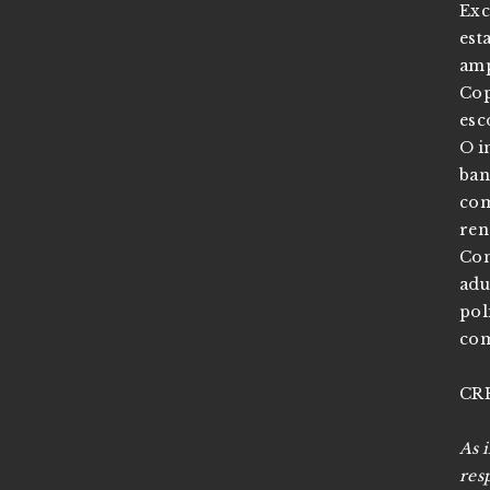
Exc
est
amp
Cop
esc
O i
ban
com
ren
Con
adu
pol
com
CRE
As 
res