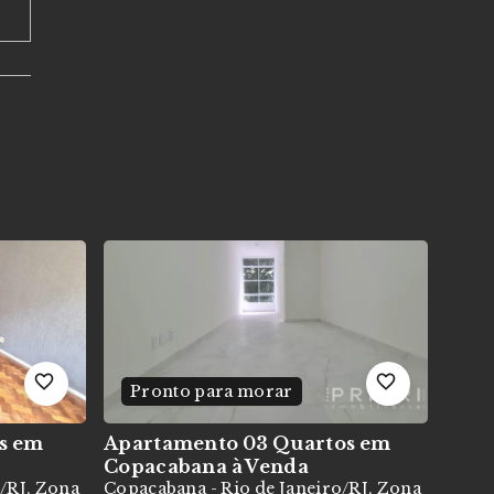
Pronto para morar
s em
Apartamento 03 Quartos em
Copacabana
à Venda
o/RJ, Zona
Copacabana - Rio de Janeiro/RJ, Zona