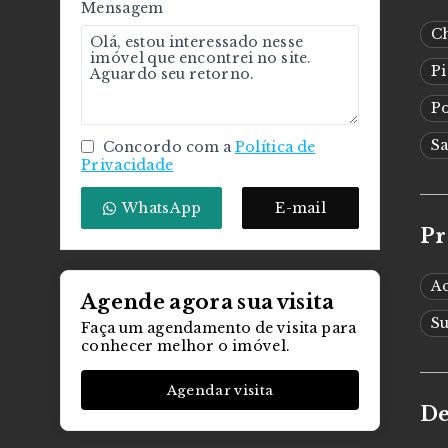
Mensagem
C
Pi
Po
S
Concordo com a
Política de
Privacidade
WhatsApp
E-mail
Pr
A
Agende agora sua visita
S
Faça um agendamento de visita para
conhecer melhor o imóvel.
Agendar visita
De