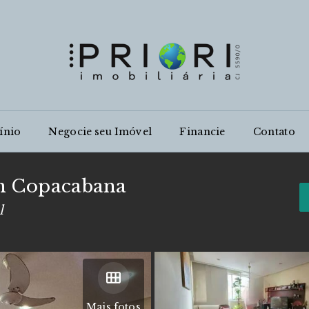
ínio
Negocie seu Imóvel
Financie
Contato
m Copacabana
l
Mais fotos