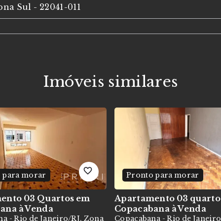
ona Sul
- 22041-011
Imóveis similares
 para morar
Pronto para morar
ento 03 Quartos em
Apartamento 03 quarto
bana
à Venda
Copacabana
à Venda
a - Rio de Janeiro/RJ, Zona
Copacabana - Rio de Janeir