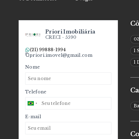
C
Priori Imobiliária
CRECI -
5590
0
(21) 99888-1994
1 
priori.imovel@gmail.com
1
Nome
Ca
Telefone
B
E-mail
C